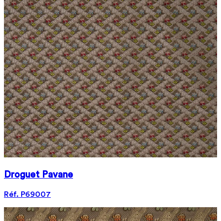
Droguet Pavane
Réf. P69007