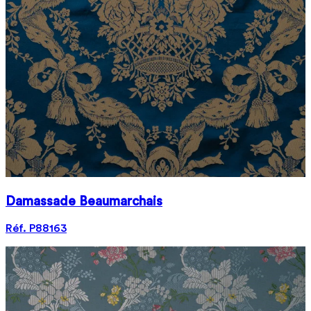
Damassade Beaumarchais
Réf. P88163