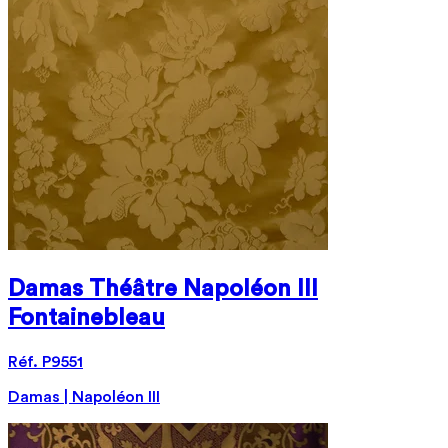
Damas Théâtre Napoléon III
Fontainebleau
Réf. P9551
Damas | Napoléon III