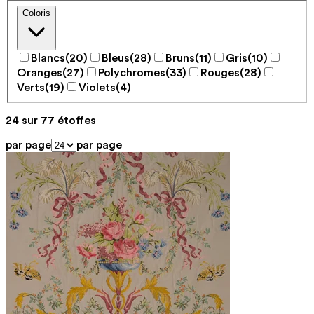
Coloris
Blancs
(20)
Bleus
(28)
Bruns
(11)
Gris
(10)
Oranges
(27)
Polychromes
(33)
Rouges
(28)
Verts
(19)
Violets
(4)
24
sur
77
étoffes
par page
par page