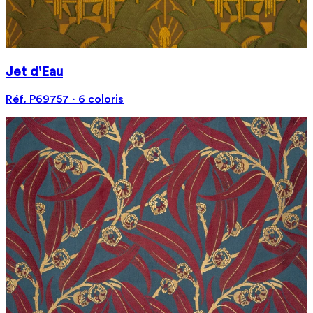
Jet d'Eau
Réf. P69757 · 6 coloris