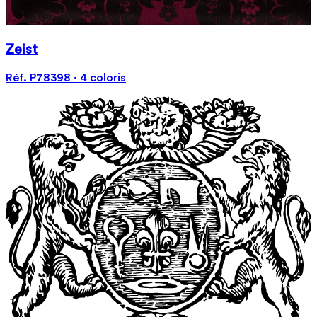
Zeist
Réf. P78398 · 4 coloris