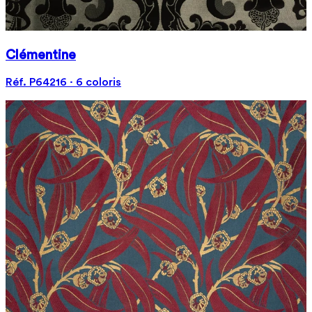
Clémentine
Réf. P64216 · 6 coloris