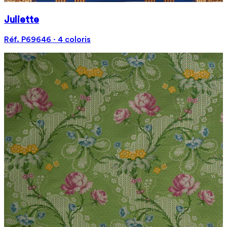
Juliette
Réf. P69646 · 4 coloris