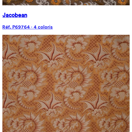
Jacobean
Réf. P69764 · 4 coloris