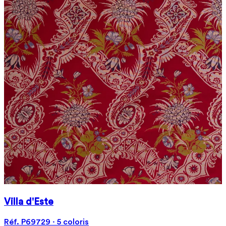
Villa d'Este
Réf. P69729 · 5 coloris