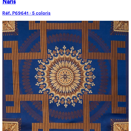
Naris
Réf. P69641 · 5 coloris