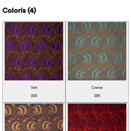
Coloris
(4)
Vert
Creme
004
005