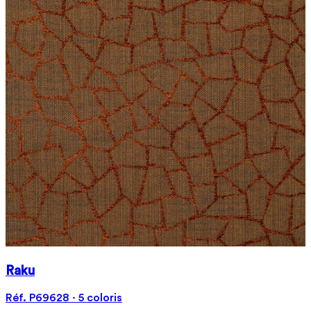
Raku
Réf. P69628 · 5 coloris