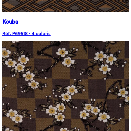
Kouba
Réf. P69518 · 4 coloris