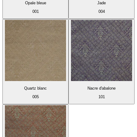
Opale bleue
Jade
001
004
Quartz blanc
Nacre d'abalone
005
101