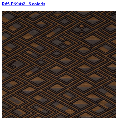
Réf. P69413 · 5 coloris