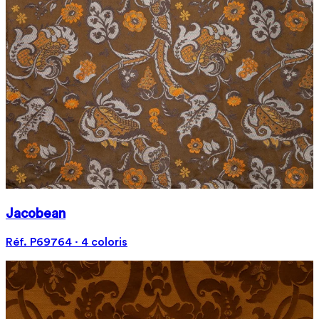
Jacobean
Réf. P69764 · 4 coloris