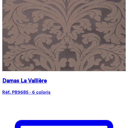
Damas La Vallière
Réf. P89685 · 6 coloris