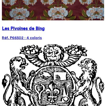
Les Pivoines de Bing
Réf. P66502 · 4 coloris